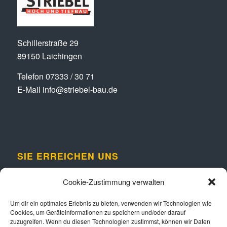
Schillerstraße 29
89150 Laichingen
Telefon
07333 / 30 71
E-Mail
info@striebel-bau.de
SIE ERREICHEN UNS
Montag – Freitag:
Cookie-Zustimmung verwalten
08:00-12:00 und von
13.00 – 17.00 Uhr
Um dir ein optimales Erlebnis zu bieten, verwenden wir Technologien wie
Cookies, um Geräteinformationen zu speichern und/oder darauf
zuzugreifen. Wenn du diesen Technologien zustimmst, können wir Daten