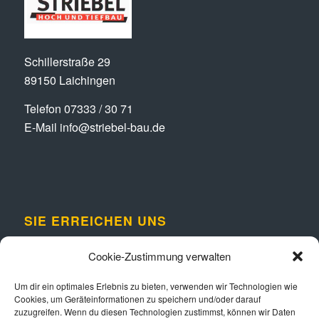
Schillerstraße 29
89150 Laichingen
Telefon
07333 / 30 71
E-Mail
info@striebel-bau.de
SIE ERREICHEN UNS
Montag – Freitag:
Cookie-Zustimmung verwalten
08:00-12:00 und von
13.00 – 17.00 Uhr
Um dir ein optimales Erlebnis zu bieten, verwenden wir Technologien wie
Cookies, um Geräteinformationen zu speichern und/oder darauf
zuzugreifen. Wenn du diesen Technologien zustimmst, können wir Daten