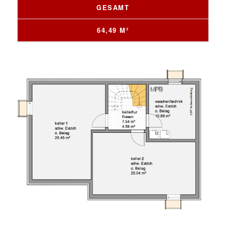
GESAMT
64,49 M²